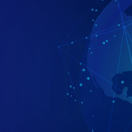
ิษัท ศุภริช
ผลงาน
นักลงทุนสัมพันธ์
ข่าวสาร/กิจ