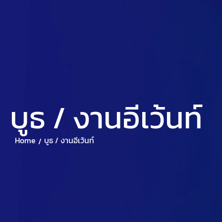
หน้าแรก
เกี่ยวกับศุภริช
แบรนด์ในบร
บูธ / งานอีเว้นท์
Home
บูธ / งานอีเว้นท์
/