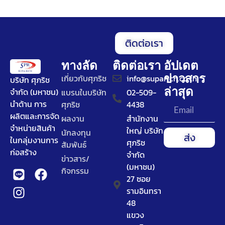
ติดต่อเรา
ทางลัด
ติดต่อเรา
อัปเดต
ข่าวสาร
เกี่ยวกับศุภริช
info@suparich.co.th
บริษัท ศุภริช
ล่าสุด
จำกัด (มหาชน)
แบรนในบริษัท
02-509-
นำด้าน การ
ศุภริช
4438
ผลิตและการจัด
ผลงาน
สำนักงาน
จำหน่ายสินค้า
ใหญ่ บริษัท
นักลงทุน
ส่ง
ในกลุ่มงานการ
ศุภริช
สัมพันธ์
ก่อสร้าง
จำกัด
ข่าวสาร/
(มหาชน)
กิจกรรม
27 ซอย
รามอินทรา
48
แขวง