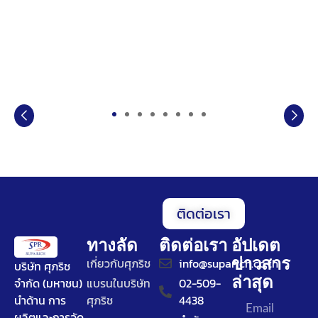
ติดต่อเรา
ทางลัด
ติดต่อเรา
อัปเดต
ข่าวสาร
เกี่ยวกับศุภริช
info@suparich.co.th
บริษัท ศุภริช
ล่าสุด
จำกัด (มหาชน)
แบรนในบริษัท
02-509-
นำด้าน การ
ศุภริช
4438
ผลิตและการจัด