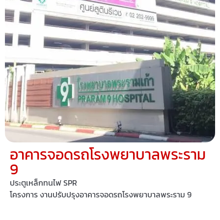
อาคารจอดรถโรงพยาบาลพระราม
9
ประตูเหล็กทนไฟ SPR
โครงการ งานปรับปรุงอาคารจอดรถโรงพยาบาลพระราม 9