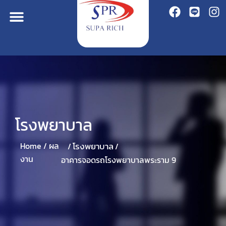
โรงพยาบาล
โรงพยาบาล
Home /
ผล
/
/
งาน
อาคารจอดรถโรงพยาบาลพระราม 9