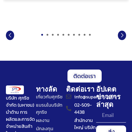
ติดต่อเรา
ทางลัด
ติดต่อเรา
อัปเดต
ข่าวสาร
เกี่ยวกับศุภริช
info@suparich.co.th
บริษัท ศุภริช
ล่าสุด
จำกัด (มหาชน)
แบรนในบริษัท
02-509-
นำด้าน การ
ศุภริช
4438
ผลิตและการจัด
ผลงาน
สำนักงาน
จำหน่ายสินค้า
ใหญ่ บริษัท
นักลงทุน
ส่ง