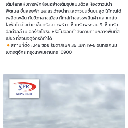
เต็มโลกแห่งการพักผ่อนอย่างเต็มรูปแบบด้วย ห้องซาวน์น่า
ฟิตเนส ชั้นลอยฟ้า และสระว่ายน้ำทะเลดาวบนชั้นบนสุด ให้คุณได้
เพลิดเพลิน กับวิวกลางเมือง ที่ใกล้ห้างสรรพสินค้า และแหล่ง
ไลฟ์สไตล์ อย่าง เซ็นทรัลลาดพร้าว เซ็นทรัลพระราม 9 เซ็นทรัล
อีสต์วิลล์ เมเจอร์รัชโยธิน หรือไปออกกำลังกายท่ามกลางพื้นที่สี
เขียว ที่สวนจตุจักรก็ทำได้
สถานที่ตั้ง : 248 ซอย รัชดาภิเษก 36 แยก 19-6 จันทรเกษม
เขตจตุจักร กรุงเทพมหานคร 10900