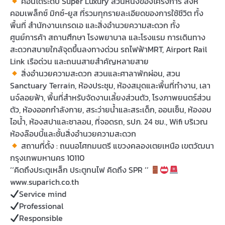
คอนโดระดับ Super Luxury ส่วนหนึ่งของโครงการ สิงห์
คอมเพล็กซ์ มิกซ์-ยูส ที่รวมทุกรายละเอียดของการใช้ชีวิต ทั้ง
พื้นที่ สำนักงานเกรดเอ และสิ่งอำนวยความสะดวก ทั้ง
ศูนย์การค้า สถานศึกษา โรงพยาบาล และโรงแรม การเดินทาง
สะดวกสบายใกล้จุดขึ้นลงทางด่วน รถไฟฟ้าMRT, Airport Rail
Link เรือด่วน และถนนสายสำคัญหลายสาย
สิ่งอำนวยความสะดวก สวนและศาลาพักผ่อน, สวน
Sanctuary Terrain, ห้องประชุม, ห้องสมุดและพื้นที่ทำงาน, เลา
นจ์ลอยฟ้า, พื้นที่สำหรับจัดงานเลี้ยงส่วนตัว, โรงภาพยนตร์ส่วน
ตัว, ห้องออกกำลังกาย, สระว่ายน้ำและสระเด็ก, ออนเซ็น, ห้องอบ
ไอน้ำ, ห้องสปาและซาลอน, ที่จอดรถ, รปภ. 24 ชม., Wifi บริเวณ
ห้องล๊อบบี้และชั้นสิ่งอำนวยความสะดวก
สถานที่ตั้ง : ถนนอโศกมนตรี แขวงคลองเตยเหนือ เขตวัฒนา
กรุงเทพมหานคร 10110
‘‘คิดถึงประตูเหล็ก ประตูทนไฟ คิดถึง SPR ‘’
www.suparich.co.th
Service mind
Professional
Responsible