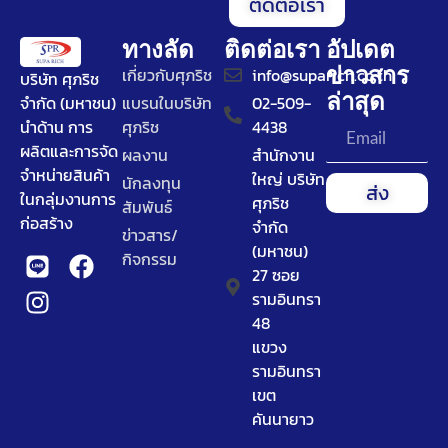
ติดต่อเรา
ทางลัด
ติดต่อเรา
อัปเดต
ข่าวสาร
เกี่ยวกับศุภริช
info@suparich.co.th
บริษัท ศุภริช
ล่าสุด
จำกัด (มหาชน)
แบรนในบริษัท
02-509-
นำด้าน การ
ศุภริช
4438
ผลิตและการจัด
ผลงาน
สำนักงาน
จำหน่ายสินค้า
ใหญ่ บริษัท
นักลงทุน
ส่ง
ในกลุ่มงานการ
ศุภริช
สัมพันธ์
ก่อสร้าง
จำกัด
ข่าวสาร/
(มหาชน)
กิจกรรม
27 ซอย
รามอินทรา
48
แขวง
รามอินทรา
เขต
คันนายาว