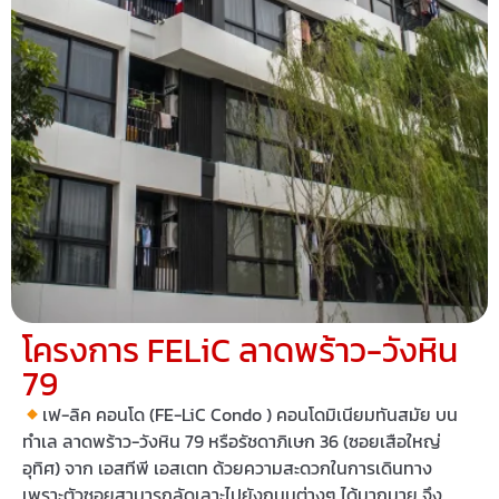
โครงการ FELiC ลาดพร้าว-วังหิน
79
เฟ-ลิค คอนโด (FE-LiC Condo ) คอนโดมิเนียมทันสมัย บน
ทำเล ลาดพร้าว-วังหิน 79 หรือรัชดาภิเษก 36 (ซอยเสือใหญ่
อุทิศ) จาก เอสทีพี เอสเตท ด้วยความสะดวกในการเดินทาง
เพราะตัวซอยสามารถลัดเลาะไปยังถนนต่างๆ ได้มากมาย จึง