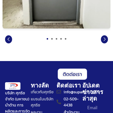
ติดต่อเรา
ทางลัด
ติดต่อเรา
อัปเดต
ข่าวสาร
เกี่ยวกับศุภริช
info@suparich.co.th
บริษัท ศุภริช
ล่าสุด
จำกัด (มหาชน)
แบรนในบริษัท
02-509-
นำด้าน การ
ศุภริช
4438
ผลิตและการจัด
ผลงาน
สำนักงาน