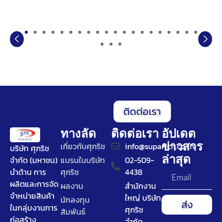
ติดต่อเรา
ทางลัด
ติดต่อเรา
อัปเดต
ข่าวสาร
เกี่ยวกับศุภริช
info@suparich.co.th
บริษัท ศุภริช
ล่าสุด
จำกัด (มหาชน)
แบรนในบริษัท
02-509-
นำด้าน การ
ศุภริช
4438
ผลิตและการจัด
ผลงาน
สำนักงาน
จำหน่ายสินค้า
ใหญ่ บริษัท
นักลงทุน
ส่ง
ในกลุ่มงานการ
ศุภริช
สัมพันธ์
ก่อสร้าง
จำกัด