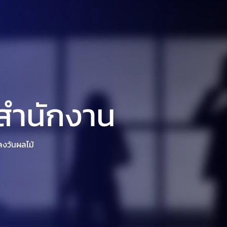
ิษัท ศุภริช
ผลงาน
นักลงทุนสัมพันธ์
ข่าวสาร/กิจ
สำนักงาน
งวันผลไม้