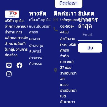
ติดต่อเรา
ทางลัด
ติดต่อเรา
อัปเดต
ข่าวสาร
เกี่ยวกับศุภริช
info@suparich.co.th
บริษัท ศุภริช
ล่าสุด
จำกัด (มหาชน)
แบรนในบริษัท
02-509-
นำด้าน การ
ศุภริช
4438
ผลิตและการจัด
ผลงาน
สำนักงาน
จำหน่ายสินค้า
ใหญ่ บริษัท
นักลงทุน
ส่ง
ในกลุ่มงานการ
ศุภริช
สัมพันธ์
ก่อสร้าง
จำกัด
ข่าวสาร/
(มหาชน)
กิจกรรม
27 ซอย
รามอินทรา
48
แขวง
รามอินทรา
เขต
คันนายาว