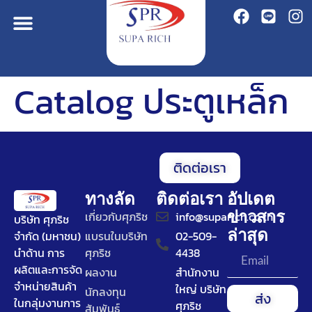
Catalog ประตูเหล็ก
ติดต่อเรา
ทางลัด
ติดต่อเรา
อัปเดต
ข่าวสาร
เกี่ยวกับศุภริช
info@suparich.co.th
บริษัท ศุภริช
ล่าสุด
จำกัด (มหาชน)
แบรนในบริษัท
02-509-
นำด้าน การ
ศุภริช
4438
ผลิตและการจัด
ผลงาน
สำนักงาน
จำหน่ายสินค้า
ใหญ่ บริษัท
นักลงทุน
ส่ง
ในกลุ่มงานการ
ศุภริช
สัมพันธ์