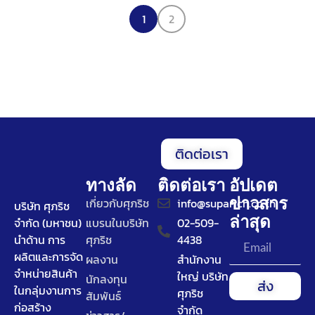
1
2
ติดต่อเรา
ทางลัด
ติดต่อเรา
อัปเดต
ข่าวสาร
เกี่ยวกับศุภริช
info@suparich.co.th
บริษัท ศุภริช
ล่าสุด
จำกัด (มหาชน)
แบรนในบริษัท
02-509-
นำด้าน การ
ศุภริช
4438
ผลิตและการจัด
ผลงาน
สำนักงาน
จำหน่ายสินค้า
ใหญ่ บริษัท
นักลงทุน
ส่ง
ในกลุ่มงานการ
ศุภริช
สัมพันธ์
ก่อสร้าง
จำกัด