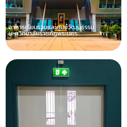
อาคารเรียนรวมและศูนย์วัฒนธรรม
มหาวิทยาลัยราชภัฏพระนคร