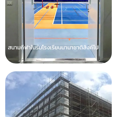
สนามกีฬาในร่มโรงเรียนนานาชาติสิงค์โป