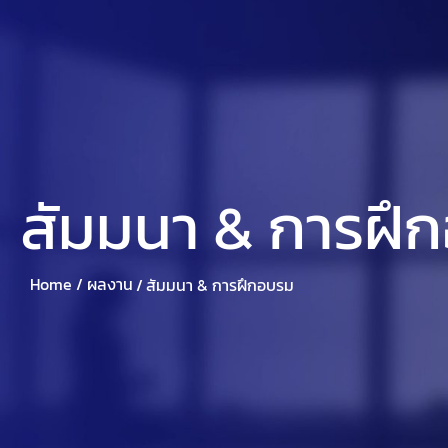
หน้าแรก
เกี่ยวกับศุภริช
แบรนด์ในบร
สัมมนา & การฝึ
Home /
ผลงาน
/
สัมมนา & การฝึกอบรม