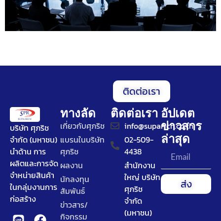
ติดต่อเรา
ทางลัด
ติดต่อเรา
อัปเดต
ข่าวสาร
เกี่ยวกับศุภริช
info@suparich.co.th
บริษัท ศุภริช
ล่าสุด
จำกัด (มหาชน)
แบรนในบริษัท
02-509-
นำด้าน การ
ศุภริช
4438
ผลิตและการจัด
ผลงาน
สำนักงาน
จำหน่ายสินค้า
ใหญ่ บริษัท
นักลงทุน
ส่ง
ในกลุ่มงานการ
ศุภริช
สัมพันธ์
ก่อสร้าง
จำกัด
ข่าวสาร/
(มหาชน)
กิจกรรม