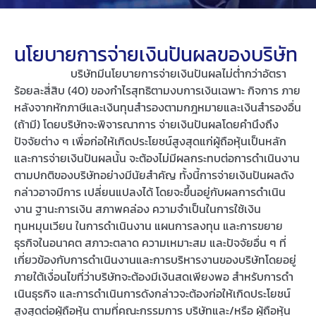
นโยบายการจ่ายเงินปันผลของบริษัท
บริษัทมีนโยบายการจ่ายเงินปันผลไม่ต่ำกว่าอัตรา
ร้อยละสี่สิบ (40) ของกําไรสุทธิตามงบการเงินเฉพาะ กิจการ ภาย
หลังจากหักภาษีและเงินทุนสํารองตามกฎหมายและเงินสํารองอื่น
(ถ้ามี) โดยบริษัทจะพิจารณาการ จ่ายเงินปันผลโดยคํานึงถึง
ปัจจัยต่าง ๆ เพื่อก่อให้เกิดประโยชน์สูงสุดแก่ผู้ถือหุ้นเป็นหลัก
และการจ่ายเงินปันผลนั้น จะต้องไม่มีผลกระทบต่อการดําเนินงาน
ตามปกติของบริษัทอย่างมีนัยสําคัญ ทั้งนี้การจ่ายเงินปันผลดัง
กล่าวอาจมีการ เปลี่ยนแปลงได้ โดยจะขึ้นอยู่กับผลการดําเนิน
งาน ฐานะการเงิน สภาพคล่อง ความจําเป็นในการใช้เงิน
ทุนหมุนเวียน ในการดําเนินงาน แผนการลงทุน และการขยาย
ธุรกิจในอนาคต สภาวะตลาด ความเหมาะสม และปัจจัยอื่น ๆ ที่
เกี่ยวข้องกับการดําเนินงานและการบริหารงานของบริษัทโดยอยู่
ภายใต้เงื่อนไขที่ว่าบริษัทจะต้องมีเงินสดเพียงพอ สําหรับการดํา
เนินธุรกิจ และการดําเนินการดังกล่าวจะต้องก่อให้เกิดประโยชน์
สูงสุดต่อผู้ถือหุ้น ตามที่คณะกรรมการ บริษัทและ/หรือ ผู้ถือหุ้น