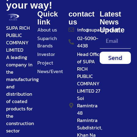
your way!
Quick
contact
Latest
link
us
News
SUPA RICH
Update
About us
info@suparich.co.th
PUBLIC
Suparich
02-5090-
COMPANY
Brands
4438
LIMITED
Investor
Head Office
Send
A leading
of SUPA
Project
company in
RICH
News/Event
the
PUBLIC
manufacturing
COMPANY
and
LIMITED 27
distribution
Soi
of coated
Ramintra
products for
48
the
Ramintra
construction
Subdistrict,
sector
Khan Na