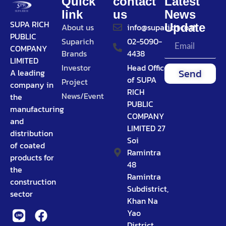
Quick
contact
Latest
link
us
News
SUPA RICH
Update
About us
info@suparich.co.th
PUBLIC
Suparich
02-5090-
COMPANY
Brands
4438
LIMITED
Investor
Head Office
Send
A leading
of SUPA
Project
company in
RICH
News/Event
the
PUBLIC
manufacturing
COMPANY
and
LIMITED 27
distribution
Soi
of coated
Ramintra
products for
48
the
Ramintra
construction
Subdistrict,
sector
Khan Na
Yao
District,