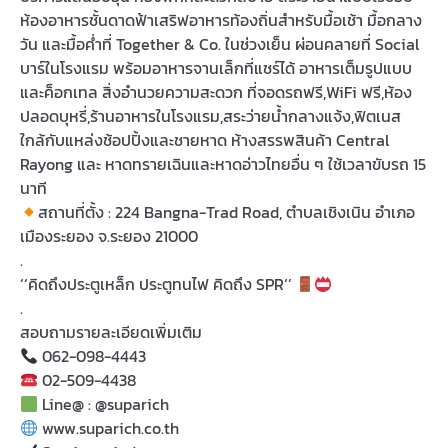
ห้องอาหารชั้นดาดฟ้าเสริฟอาหารท้องถิ่นสําหรับมื้อเช้า มื้อกลาง
วัน และมื้อค่ําที่ Together & Co. ในช่วงเย็น ผ่อนคลายที่ Social
บาร์ในโรงแรม พร้อมอาหารจานเล็กที่แชร์ได้ อาหารเต็มรูปแบบ
และค็อกเทล สิ่งอํานวยความสะดวก ที่จอดรถฟรี,WiFi ฟรี,ห้อง
ปลอดบุหรี่,ร้านอาหารในโรงแรม,สระว่ายน้ำกลางแจ้ง,ฟิตเนส
ใกล้กับแหล่งช้อปปิ้งและชายหาด ห้างสรรพสินค้า Central
Rayong และ หาดทรายเฉินและหาดอ่าวไทยอื่น ๆ ใช้เวลาขับรถ 15
นาที
สถานที่ตั้ง : 224 Bangna-Trad Road, ตำบลเชิงเนิน อำเภอ
เมืองระยอง จ.ระยอง 21000
.
‘‘คิดถึงประตูเหล็ก ประตูทนไฟ คิดถึง SPR‘’
.
สอบถามรายละเอียดเพิ่มเติม
062-098-4443
02-509-4438
Line@ : @suparich
www.suparich.co.th