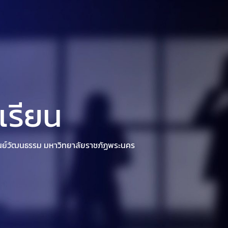
ิษัท ศุภริช
ผลงาน
นักลงทุนสัมพันธ์
ข่าวสาร/กิจ
เรียน
นย์วัฒนธรรม มหาวิทยาลัยราชภัฏพระนคร