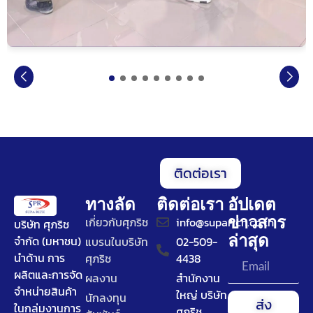
ติดต่อเรา
ทางลัด
ติดต่อเรา
อัปเดต
ข่าวสาร
เกี่ยวกับศุภริช
info@suparich.co.th
บริษัท ศุภริช
ล่าสุด
จำกัด (มหาชน)
แบรนในบริษัท
02-509-
นำด้าน การ
ศุภริช
4438
ผลิตและการจัด
ผลงาน
สำนักงาน
จำหน่ายสินค้า
ใหญ่ บริษัท
นักลงทุน
ส่ง
ในกลุ่มงานการ
ศุภริช